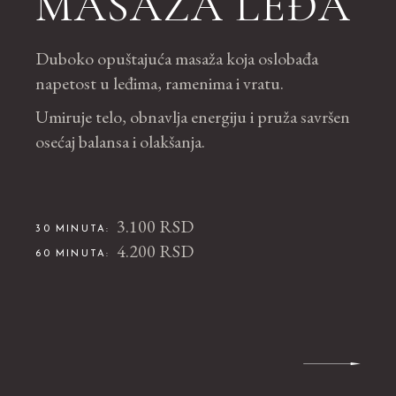
MASAŽA LEĐA
Duboko opuštajuća masaža koja oslobađa
napetost u leđima, ramenima i vratu.
Umiruje telo, obnavlja energiju i pruža savršen
osećaj balansa i olakšanja.
3.100 RSD
30 MINUTA:
4.200 RSD
60 MINUTA: