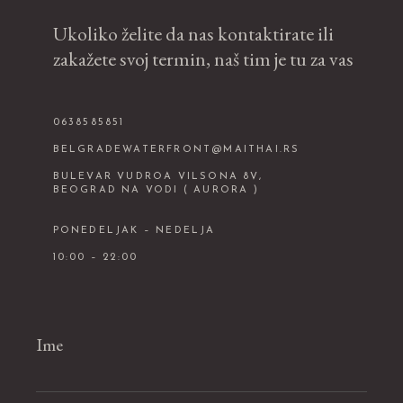
Ukoliko želite da nas kontaktirate ili
zakažete svoj termin, naš tim je tu za vas
0638585851
BELGRADEWATERFRONT@MAITHAI.RS
BULEVAR VUDROA VILSONA 8V,
BEOGRAD NA VODI ( AURORA )
PONEDELJAK – NEDELJA
10:00 – 22:00
Ime