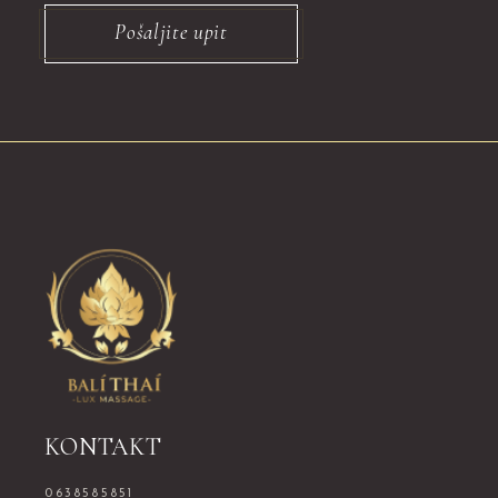
Pošaljite upit
KONTAKT
0638585851